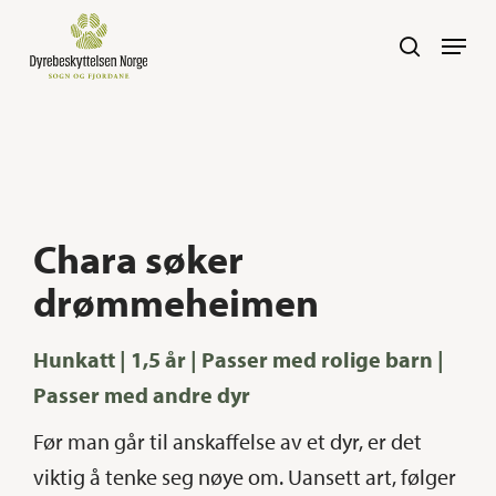
Skip
Navig
search
to
main
content
Chara søker
drømmeheimen
Hunkatt | 1,5 år | Passer med rolige barn |
Passer med andre dyr
Før man går til anskaffelse av et dyr, er det
viktig å tenke seg nøye om. Uansett art, følger